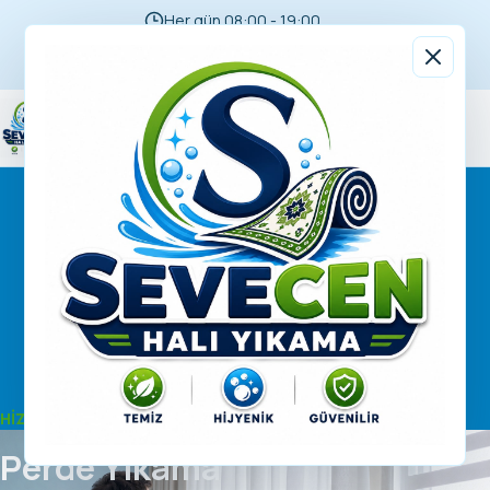
Her gün 08:00 - 19:00
Adana geneli servis
05394470773
Sevecen Halı Yıkama
HIZMET DETAYI
Perde Yıkama